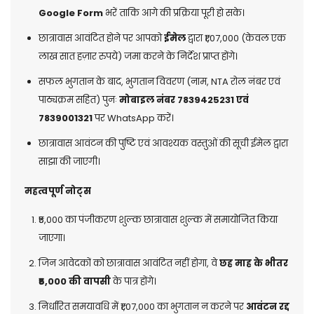
Google Form
भरें ताकि आगे की प्रक्रिया पूरी हो सके।
छात्रावास आवंटित होने पर आपको
ईमेल
द्वारा ₹1,07,000 (केवल एक
लाख सात हज़ार रुपये) जमा करने के निर्देश प्राप्त होंगे।
सफल भुगतान के बाद, भुगतान विवरण (नाम, NTA रोल नंबर एवं
पाठ्यक्रम सहित) पुनः
मोबाइल
नंबर
7839425231
एवं
7839001321
पर WhatsApp करें।
छात्रावास आवंटन की पुष्टि एवं आवश्यक वस्तुओं की सूची ईमेल द्वारा
साझा की जाएगी।
महत्वपूर्ण नोट्स
₹5,000 का पंजीकरण शुल्क छात्रावास शुल्क में समायोजित किया
जाएगा।
जिन आवेदकों को छात्रावास आवंटित नहीं होगा, वे
छह
माह
के
भीतर
₹5,000
की
वापसी
के पात्र होंगे।
निर्धारित समयावधि में ₹1,07,000 का भुगतान न करने पर
आवंटन
रद्द