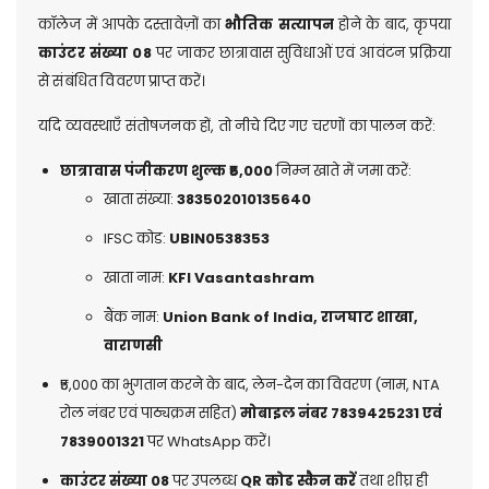
कॉलेज में आपके दस्तावेज़ों का
भौतिक
सत्यापन
होने के बाद, कृपया
काउंटर
संख्या
08
पर जाकर छात्रावास सुविधाओं एवं आवंटन प्रक्रिया
से संबंधित विवरण प्राप्त करें।
यदि व्यवस्थाएँ संतोषजनक हों, तो नीचे दिए गए चरणों का पालन करें:
छात्रावास
पंजीकरण
शुल्क
₹5,000
निम्न खाते में जमा करें:
खाता संख्या:
383502010135640
IFSC कोड:
UBIN0538353
खाता नाम:
KFI Vasantashram
बैंक नाम:
Union Bank of India,
राजघाट
शाखा
,
वाराणसी
₹5,000 का भुगतान करने के बाद, लेन-देन का विवरण (नाम, NTA
रोल नंबर एवं पाठ्यक्रम सहित)
मोबाइल
नंबर
7839425231
एवं
7839001321
पर WhatsApp करें।
काउंटर
संख्या
08
पर उपलब्ध
QR
कोड
स्कैन
करें
तथा शीघ्र ही