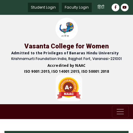
हिंदी
Student Login
Faculty Login
Vasanta College for Women
Admitted to the Privileges of Banaras Hindu University
Krishnamurti Foundation India, Rajghat Fort, Varanasi-221001
Accredited by NAAC
ISO 9001:2015, ISO 14001:2015, ISO 50001:2018