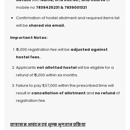
mobile no
7839425231 & 7839001321
Confirmation of hostel allotment and required items list
will be
shared via email.
Important Notes:
₹ 5,000 registration fee will be
adjusted against
hostel fees.
Applicants
not allotted hostel
will be eligible for a
refund of ₹ 5,000 within six months.
Failure to pay ₹ 1,07,000 within the prescribed time will
result in
cancellation of allotment
and
no refund
of
registration fee.
छात्रावास
आवंटन
एवं
शुल्क
भुगतान
प्रक्रिया