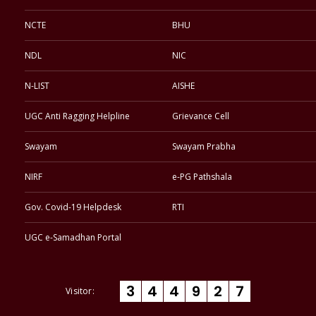
NCTE
BHU
NDL
NIC
N-LIST
AISHE
UGC Anti Ragging Helpline
Grievance Cell
Swayam
Swayam Prabha
NIRF
e-PG Pathshala
Gov. Covid-19 Helpdesk
RTI
UGC e-Samadhan Portal
3
4
4
9
2
7
Visitor: