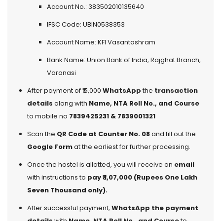
Account No.: 383502010135640
IFSC Code: UBIN0538353
Account Name: KFI Vasantashram
Bank Name: Union Bank of India, Rajghat Branch,
Varanasi
After payment of ₹ 5,000
WhatsApp
the
transaction
details
along with
Name, NTA Roll No., and Course
to mobile no
7839425231 & 7839001321
Scan the
QR Code at Counter No. 08
and fill out the
Google Form
at the earliest for further processing.
Once the hostel is allotted, you will receive an
email
with instructions to
pay ₹ 1,07,000 (Rupees One Lakh
Seven Thousand only).
After successful payment,
WhatsApp the
payment
details
with
Name, NTA Roll No., and Course
to