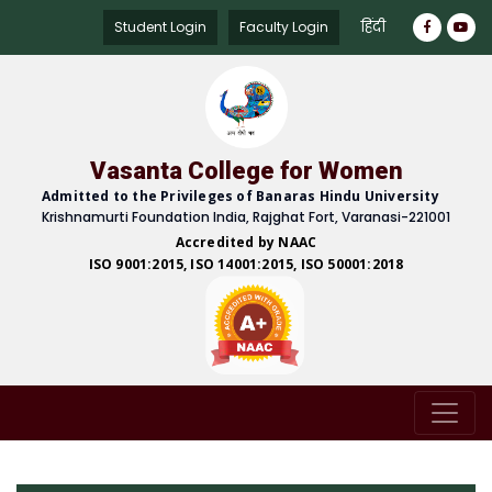
हिंदी
Student Login
Faculty Login
Vasanta College for Women
Admitted to the Privileges of Banaras Hindu University
Krishnamurti Foundation India, Rajghat Fort, Varanasi-221001
Accredited by NAAC
ISO 9001:2015, ISO 14001:2015, ISO 50001:2018