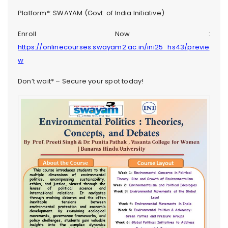
Platform*: SWAYAM (Govt. of India Initiative)
Enroll Now :
https://onlinecourses.swayam2.ac.in/ini25_hs43/previe
w
Don’t wait* – Secure your spot today!